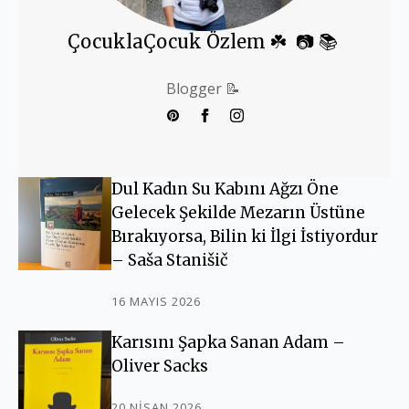
ÇocuklaÇocuk Özlem ☘️ 📷 📚
Blogger 📝
Dul Kadın Su Kabını Ağzı Öne
Gelecek Şekilde Mezarın Üstüne
Bırakıyorsa, Bilin ki İlgi İstiyordur
– Saša Stanišič
16 MAYIS 2026
Karısını Şapka Sanan Adam –
Oliver Sacks
20 NISAN 2026