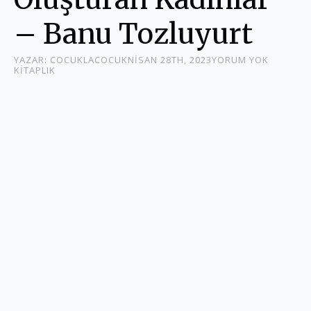
– Banu Tozluyurt
YAZAR: 
COCUKLACOCUK
NISAN 28TH, 2023
YORUM YOK
KITAPLIK