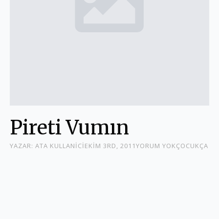
Pireti Vumın
YAZAR: 
ATA KULLANICI
EKIM 3RD, 2011
YORUM YOK
ÇOCUKÇA