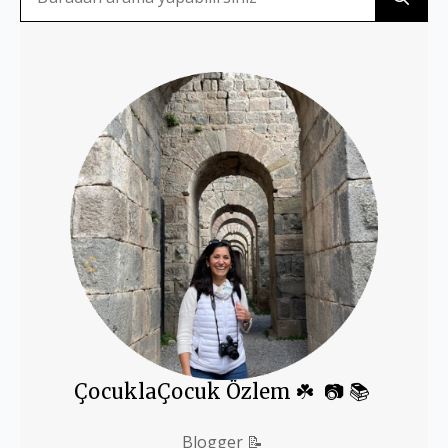
for
ÇocuklaÇocuk Özlem ☘️ 📷 📚
Blogger 📝