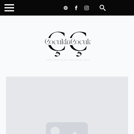
Search
for: