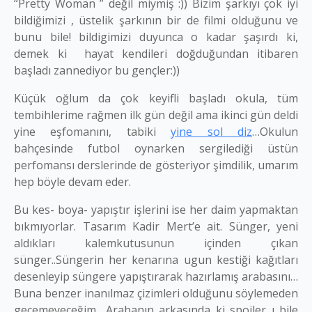
“Pretty Woman ” değil miymiş :)) Bizim şarkıyı çok iyi
bildiğimizi , üstelik şarkının bir de filmi olduğunu ve
bunu bile! bildigimizi duyunca o kadar şaşırdı ki,
demek ki hayat kendileri doğduğundan itibaren
başladı zannediyor bu gençler:))
Küçük oğlum da çok keyifli başladı okula, tüm
tembihlerime rağmen ilk gün değil ama ikinci gün deldi
yine eşfomanını, tabiki
yine sol diz
…Okulun
bahçesinde futbol oynarken sergilediği üstün
perfomansı derslerinde de gösteriyor şimdilik, umarım
hep böyle devam eder.
Bu kes- boya- yapıştır işlerini ise her daim yapmaktan
bıkmıyorlar. Tasarım Kadir Mert’e ait. Sünger, yeni
aldıkları kalemkutusunun içinden çıkan
sünger..Süngerin her kenarına ugun kestiği kağıtları
desenleyip süngere yapıştırarak hazırlamış arabasını…
Buna benzer inanılmaz çizimleri olduğunu söylemeden
geçemeyeceğim.. Arabanın arkasında ki spoiler ı bile