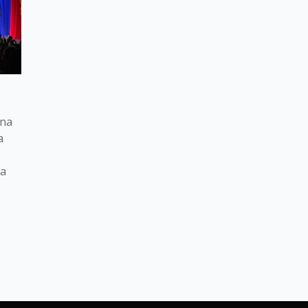
ına
a
da