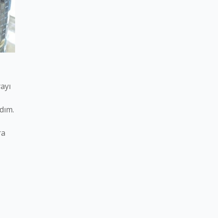
ayı
dım.
ra